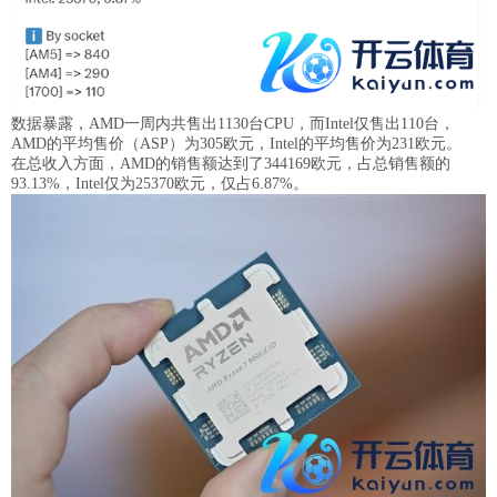
数据暴露，AMD一周内共售出1130台CPU，而Intel仅售出110台，
AMD的平均售价（ASP）为305欧元，Intel的平均售价为231欧元。
在总收入方面，AMD的销售额达到了344169欧元，占总销售额的
93.13%，Intel仅为25370欧元，仅占6.87%。