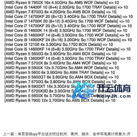
上一篇：
体育游戏app平台这次经过杭州、衢州、丽水、金华等地累计雨量大-开