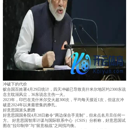
冲破下的代价
蚁合国百姓署4月29日统计，四天冲破已导致克什米尔地区约2300东说
念主耽溺风尘，36东说念主伤一火。
2023年，印巴在克什米尔交火超300次，平均每天接近1次，但这次冲
破是2024年以来最密集的挣扎。
好意思国派头磨蹭
好意思国国务院4月28日敕令“两边保合手克制”，但未点名月旦任何一
方。 好意思国智库计谋与国际联系中心（CSIS）分析称，好意思国试
图在“拉印制华”与“留意核战”之间找均衡。