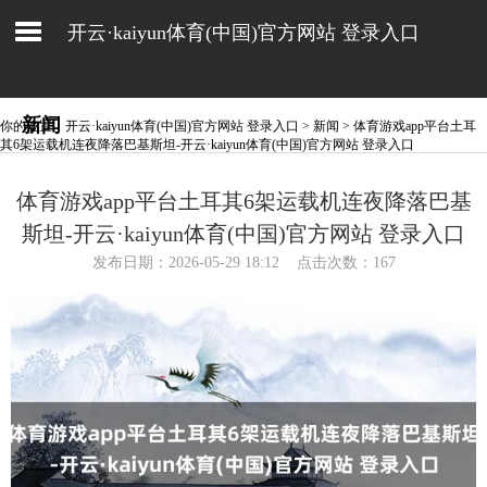
开云·kaiyun体育(中国)官方网站 登录入口
新闻
你的位置：
开云·kaiyun体育(中国)官方网站 登录入口
>
新闻
> 体育游戏app平台土耳
其6架运载机连夜降落巴基斯坦-开云·kaiyun体育(中国)官方网站 登录入口
体育游戏app平台土耳其6架运载机连夜降落巴基
斯坦-开云·kaiyun体育(中国)官方网站 登录入口
发布日期：2026-05-29 18:12 点击次数：167