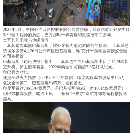
2023年3月，中国外洋口岸控股有限公司曾敷陈，瓜达尔港近邻发生针
对中国工程师的膺惩，巴方那时一样责怪印度谍报部门参与。
土耳其的宗教与地缘所有
土耳其这次军援巴基斯坦，被外界视为逊尼派阵营的接济。 土耳其总
统埃尔多安4月26日公开声援巴基斯坦，称“克什米尔问题需按蚁合国
有预备措置”。
巴基斯坦《论坛快报》指出，土耳其连年向巴基斯坦出口了T129武装
直升机、护卫舰等装备，2022年两国军贸额超3.6亿好意思元。
印巴兵力对比
凭据全球火力指数（GFP）2024年数据，印度现役军东说念主145万，
名次全球第二；巴基斯坦约65万，名轮番七。
印度军费达736亿好意思元，是巴基斯坦的5倍（约103亿好意思元）。
但巴方核弹头数目略占上风，且领有“巴布尔”巡航导弹等短程核投送
器具。